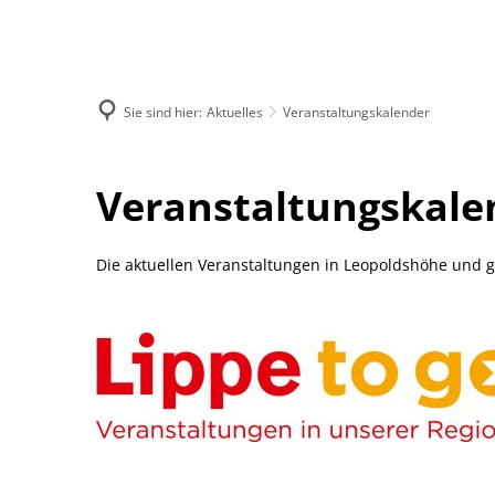
AKTUELLES
RATHA
Öffentliche Bekanntmach
Bürger
Sie sind hier:
Aktuelles
Veranstaltungskalender
Veranstaltungskalender
Anspre
Veranstaltungskalender
Veranstaltungskale
Zentrale Vergabestelle
Gemein
Stragetische Zielplanung
Öffnun
Die aktuellen Veranstaltungen in Leopoldshöhe und g
Jobs u
wichti
Fachbe
Gleichs
Gemein
Ratsin