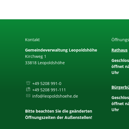
Ortsre
Wahle
Beflag
Kontakt
Öffnungs
Datens
Gemeindeverwaltung Leopoldshöhe
Rathaus
Kirchweg 1
Klicken,
Geschlos
33818 Leopoldshöhe
öffnet n
Uhr
+49 5208 991-0
Bürgerb
+49 5208 991-111
info@leopoldshoehe.de
Klicken,
Geschlos
öffnet n
Uhr
Bitte beachten Sie die geänderten
Öffnungszeiten der Außenstellen!