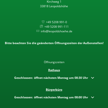
Kirchweg 1
33818 Leopoldshöhe
+49 5208 991-0
+49 5208 991-111
info@leopoldshoehe.de
Bitte beachten Sie die geänderten Öffnungszeiten der Außenstellen!
Öffnungszeiten
Rathaus
Klicken, um weitere Öffnungs- oder Schließzeiten auszublenden
Geschlossen:
öffnet nächsten Montag um 08:30 Uhr
Bürgerbüro
Klicken, um weitere Öffnungs- oder Schließzeiten auszublenden
Geschlossen:
öffnet nächsten Montag um 08:00 Uhr