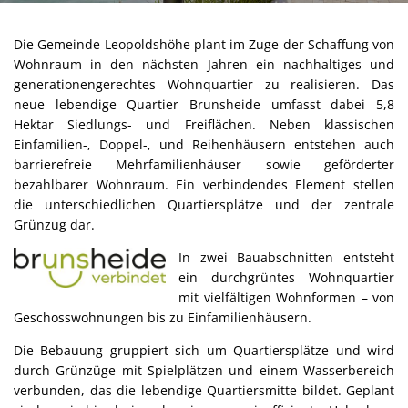
Verhalten im Krisenfall
Wahlen
Die Gemeinde Leopoldshöhe plant im Zuge der Schaffung von
Beflaggungstermine
Wohnraum in den nächsten Jahren ein nachhaltiges und
generationengerechtes Wohnquartier zu realisieren. Das
Datenschutz
neue lebendige Quartier Brunsheide umfasst dabei 5,8
Hektar Siedlungs- und Freiflächen. Neben klassischen
Einfamilien-, Doppel-, und Reihenhäusern entstehen auch
barrierefreie Mehrfamilienhäuser sowie geförderter
bezahlbarer Wohnraum. Ein verbindendes Element stellen
die unterschiedlichen Quartiersplätze und der zentrale
Grünzug dar.
In zwei Bauabschnitten entsteht
ein durchgrüntes Wohnquartier
mit vielfältigen Wohnformen – von
Geschosswohnungen bis zu Einfamilienhäusern.
Die Bebauung gruppiert sich um Quartiersplätze und wird
durch Grünzüge mit Spielplätzen und einem Wasserbereich
verbunden, das die lebendige Quartiersmitte bildet. Geplant