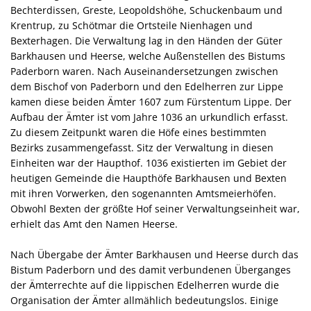
Verhalten im Krisenfall
Bechterdissen, Greste, Leopoldshöhe, Schuckenbaum und
Wahlen
Krentrup, zu Schötmar die Ortsteile Nienhagen und
Bexterhagen. Die Verwaltung lag in den Händen der Güter
Beflaggungstermine
Barkhausen und Heerse, welche Außenstellen des Bistums
Paderborn waren. Nach Auseinandersetzungen zwischen
Datenschutz
dem Bischof von Paderborn und den Edelherren zur Lippe
kamen diese beiden Ämter 1607 zum Fürstentum Lippe. Der
Aufbau der Ämter ist vom Jahre 1036 an urkundlich erfasst.
Zu diesem Zeitpunkt waren die Höfe eines bestimmten
Bezirks zusammengefasst. Sitz der Verwaltung in diesen
Einheiten war der Haupthof. 1036 existierten im Gebiet der
heutigen Gemeinde die Haupthöfe Barkhausen und Bexten
mit ihren Vorwerken, den sogenannten Amtsmeierhöfen.
Obwohl Bexten der größte Hof seiner Verwaltungseinheit war,
erhielt das Amt den Namen Heerse.
Nach Übergabe der Ämter Barkhausen und Heerse durch das
Bistum Paderborn und des damit verbundenen Überganges
der Ämterrechte auf die lippischen Edelherren wurde die
Organisation der Ämter allmählich bedeutungslos. Einige