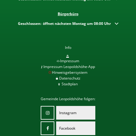
Bürgerbüro
Klicken, um weitere Öffnungs- oder Schließzeiten auszublenden
Geschlossen:
öffnet nächsten Montag um 08:00 Uhr
Info
Impressum
Impressum Leopoldshöhe-App
Hinweisgebersystem
Datenschutz
Stadtplan
Gemeinde Leopoldshöhe folgen:
Instagram
Facebook