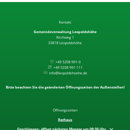
Kontakt
Gemeindeverwaltung Leopoldshöhe
Kirchweg 1
33818 Leopoldshöhe
+49 5208 991-0
+49 5208 991-111
info@leopoldshoehe.de
Bitte beachten Sie die geänderten Öffnungszeiten der Außenstellen!
Öffnungszeiten
Rathaus
Klicken, um weitere Öffnungs- oder Schließzeiten auszublenden
Geschlossen:
öffnet nächsten Montag um 08:30 Uhr