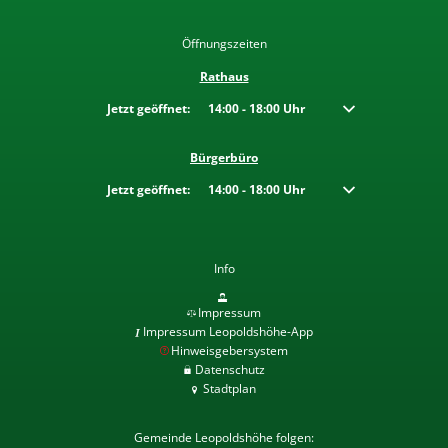
Öffnungszeiten
Rathaus
Klicken, um weitere Öffnungs- oder Schließzeiten auszublenden
Jetzt geöffnet:
14:00
-
18:00
Uhr
Von 14:00 bis 18:00
Bürgerbüro
Klicken, um weitere Öffnungs- oder Schließzeiten auszublenden
Jetzt geöffnet:
14:00
-
18:00
Uhr
Von 14:00 bis 18:00
Info
Impressum
Impressum Leopoldshöhe-App
Hinweisgebersystem
Datenschutz
Stadtplan
Gemeinde Leopoldshöhe folgen: