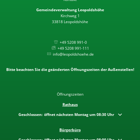
Verhalten im Krisenfall
Wahlen
Gemeindeverwaltung Leopoldshöhe
Kirchweg 1
Beflaggungstermine
33818 Leopoldshöhe
Datenschutz
+49 5208 991-0
+49 5208 991-111
info@leopoldshoehe.de
Bitte beachten Sie die geänderten Öffnungszeiten der Außenstellen!
Öffnungszeiten
Rathaus
Klicken, um weitere Öffnungs- oder Schließzeiten auszublenden
Geschlossen:
öffnet nächsten Montag um 08:30 Uhr
Bürgerbüro
Klicken, um weitere Öffnungs- oder Schließzeiten auszublenden
Geschlossen:
öffnet nächsten Montag um 08:00 Uhr