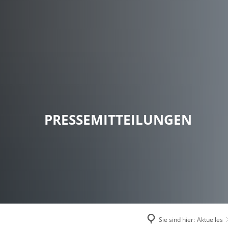
AKTUELLES
RATHA
Öffentliche Bekanntmach
Bürger
Veranstaltungskalender
Anspre
Zentrale Vergabestelle
Gemein
Stragetische Zielplanung
Öffnun
PRESSEMITTEILUNGEN
Jobs u
wichti
Fachbe
Gleichs
Gemein
Sie sind hier:
Aktuelles
Ratsin