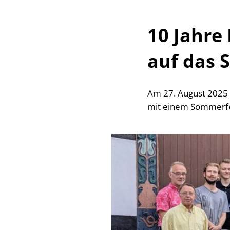
Ortsre
10 Jahre
Wahle
auf das 
Beflag
Datens
Am 27. August 2025 f
mit einem Sommerfe