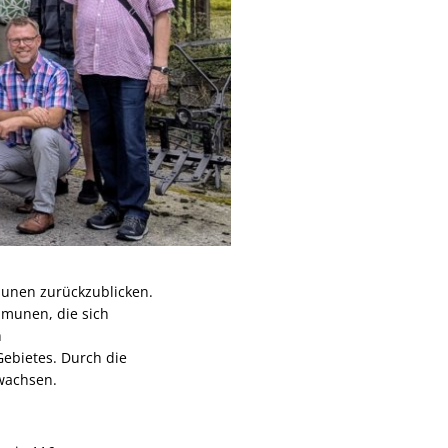
Spielplatz Rehweg
Spielplatz Von-Borries-Straße
munen zurückzublicken.
mmunen, die sich
h
Gebietes. Durch die
wachsen.