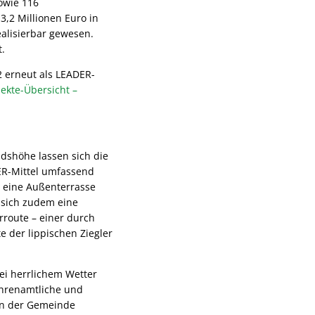
owie 116
3,2 Millionen Euro in
ealisierbar gewesen.
.
2 erneut als LEADER-
jekte-Übersicht –
dshöhe lassen sich die
ER-Mittel umfassend
 eine Außenterrasse
 sich zudem eine
rroute – einer durch
 der lippischen Ziegler
ei herrlichem Wetter
Ehrenamtliche und
 in der Gemeinde