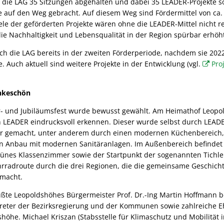
t die LAG 35 Sitzungen abgehalten und dabei 35 LEADER-Projekte s
 auf den Weg gebracht. Auf diesem Weg sind Fördermittel von ca. 
iele der geförderten Projekte wären ohne die LEADER-Mittel nicht r
e Nachhaltigkeit und Lebensqualität in der Region spürbar erhöht
ch die LAG bereits in der zweiten Förderperiode, nachdem sie 202
 Auch aktuell sind weitere Projekte in der Entwicklung (vgl.
Pro
nkeschön
- und Jubiläumsfest wurde bewusst gewählt. Am Heimathof Leopol
h LEADER eindrucksvoll erkennen. Dieser wurde selbst durch LEAD
ver gemacht, unter anderem durch einen modernen Küchenbereich,
en Anbau mit modernen Sanitäranlagen. Im Außenbereich befindet
rünes Klassenzimmer sowie der Startpunkt der sogenannten Tichle
rradroute durch die drei Regionen, die die gemeinsame Geschichte
 macht.
te Leopoldshöhes Bürgermeister Prof. Dr.-Ing Martin Hoffmann b
rtreter der Bezirksregierung und der Kommunen sowie zahlreiche 
höhe. Michael Kriszan (Stabsstelle für Klimaschutz und Mobilität