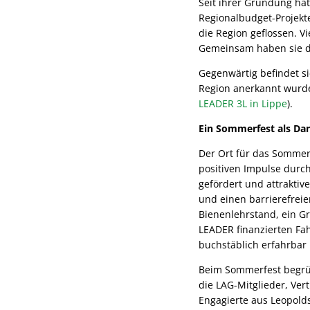
Seit ihrer Gründung ha
Regionalbudget-Projekte
die Region geflossen. V
Gemeinsam haben sie di
Gegenwärtig befindet si
Region anerkannt wurde.
LEADER 3L in Lippe
).
Ein Sommerfest als Da
Der Ort für das Sommer
positiven Impulse durc
gefördert und attrakti
und einen barrierefrei
Bienenlehrstand, ein G
LEADER finanzierten Fah
buchstäblich erfahrbar
Beim Sommerfest begrüß
die LAG-Mitglieder, Ve
Engagierte aus Leopolds