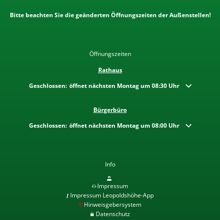
Bitte beachten Sie die geänderten Öffnungszeiten der Außenstellen!
Öffnungszeiten
Rathaus
Klicken, um weitere Öffnungs- oder Schließzeiten auszublenden
Geschlossen:
öffnet nächsten Montag um 08:30 Uhr
Bürgerbüro
Klicken, um weitere Öffnungs- oder Schließzeiten auszublenden
Geschlossen:
öffnet nächsten Montag um 08:00 Uhr
Info
Impressum
Impressum Leopoldshöhe-App
Hinweisgebersystem
Datenschutz